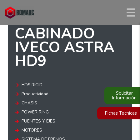
CHASIS
CABINADO
IVECO ASTRA
HD9
HD9 RIGID
Solicitar
Productividad
Información
CHASIS
POWER RING
Fichas Tecnicas
PUENTES Y EJES
MOTORES
SISTEMA DE FRENOS