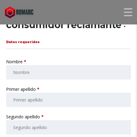
Identificación del
consumidor reclamante
*
Datos requeridos
Nombre
*
Primer apellido
*
Segundo apellido
*