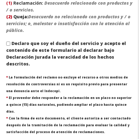
(1)
Reclamación:
Desacuerdo relacionado con productos y
/ o servicios.
(2)
Queja:
Desacuerdo no relacionado con productos y / o
servicios; o, malestar o insatisfacción con la atención al
público.
Declaro que soy el dueño del servicio y acepto el
contenido de este formulario al declarar bajo
Declaración Jurada la veracidad de los hechos
descritos.
*
La formulación del reclamo no excluye el recurso a otros medios de
resolución de controversias ni es un requisito previo para presentar
una denuncia ante el Indecopi.
*
El proveedor debe responder a la reclamación en un plazo no superior
a quince (15) días naturales, pudiendo ampliar el plazo hasta quince
días.
*
Con la firma de este documento, el cliente autoriza a ser contactado
después de la tramitación de la reclamación para evaluar la calidad y
satisfacción del proceso de atención de reclamaciones.