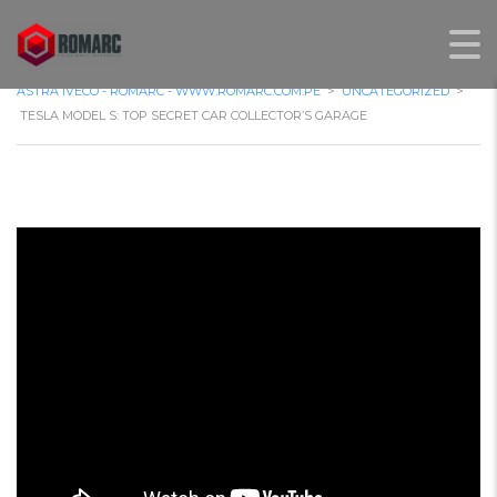
ASTRA IVECO - ROMARC - WWW.ROMARC.COM.PE
>
UNCATEGORIZED
>
TESLA MODEL S: TOP SECRET CAR COLLECTOR’S GARAGE