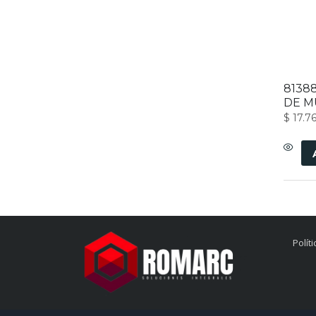
8138
DE M
$
17.7
Polít