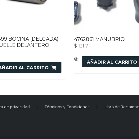
899 BOCINA (DELGADA)
4762861 MANUBRIO
UELLE DELANTERO
$
131.71
6
AÑADIR AL CARRITO
AÑADIR AL CARRITO
ica de privacidad
Términos y Condiciones
Libro de Reclama