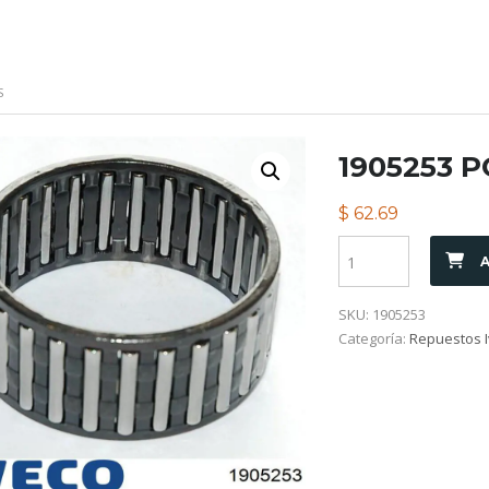
S
1905253 
$
62.69
A
SKU:
1905253
Categoría:
Repuestos I