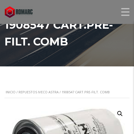
1908547 CART.PRE-
FILT. COMB
INICIO
/
REPUESTOS IVECO ASTRA
/ 1908547 CART.PRE-FILT. COMB