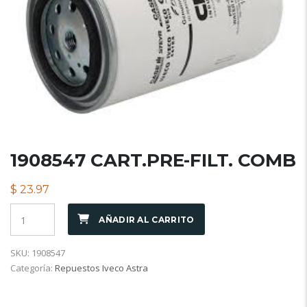
1908547 CART.PRE-FILT. COMB
$
23.97
AÑADIR AL CARRITO
SKU:
1908547
Categoría:
Repuestos Iveco Astra