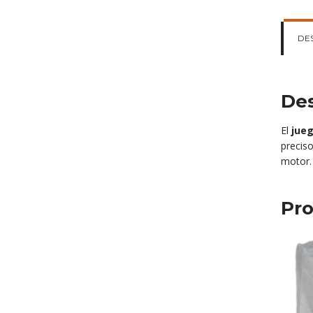
DE
Des
El
jueg
preciso
motor.
Pro