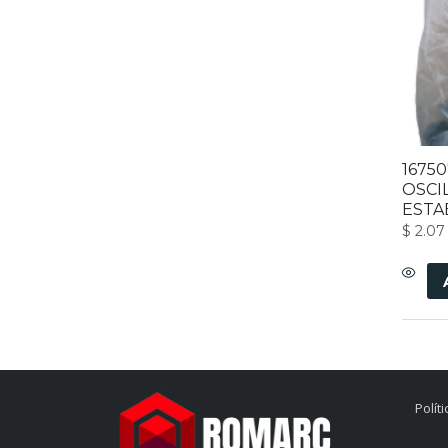
1675
OSCI
ESTA
$
2.07
Polít