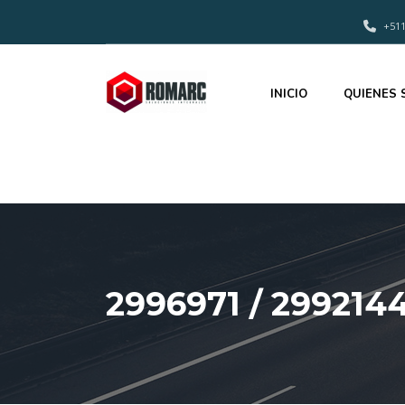
+511
INICIO
QUIENES
2996971 / 29921