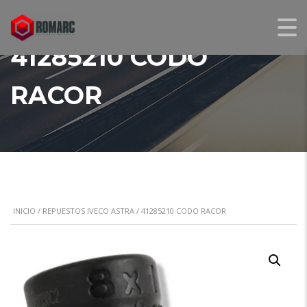
41285210 CODO
RACOR
INICIO
/
REPUESTOS IVECO ASTRA
/ 41285210 CODO RACOR