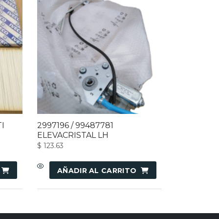
I
2997196 / 99487781
ELEVACRISTAL LH
$
123.63
AÑADIR AL CARRITO