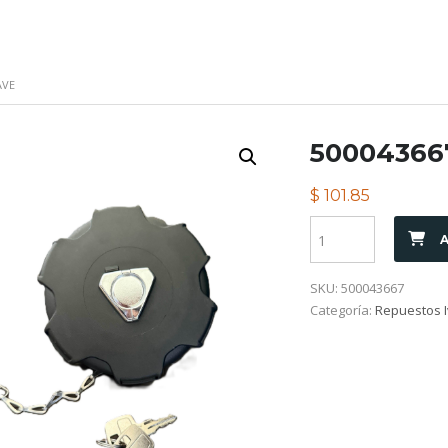
AVE
50004366
$
101.85
A
SKU:
500043667
Categoría:
Repuestos I