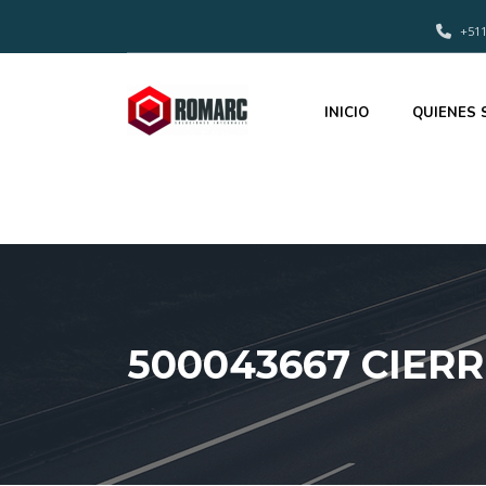
+511
INICIO
QUIENES
500043667 CIER