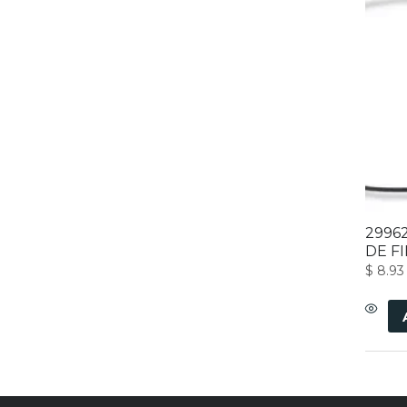
2996
DE F
$
8.93