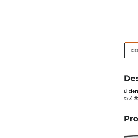
DE
Des
El
cier
está d
Pro