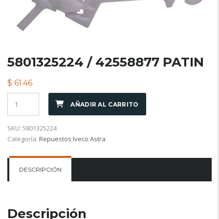
5801325224 / 42558877 PATIN
$
61.46
AÑADIR AL CARRITO
SKU:
5801325224
Categoría:
Repuestos Iveco Astra
DESCRIPCIÓN
Descripción