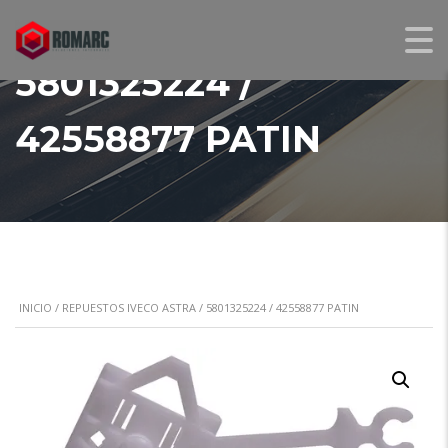
5801325224 /
42558877 PATIN
INICIO
/
REPUESTOS IVECO ASTRA
/ 5801325224 / 42558877 PATIN