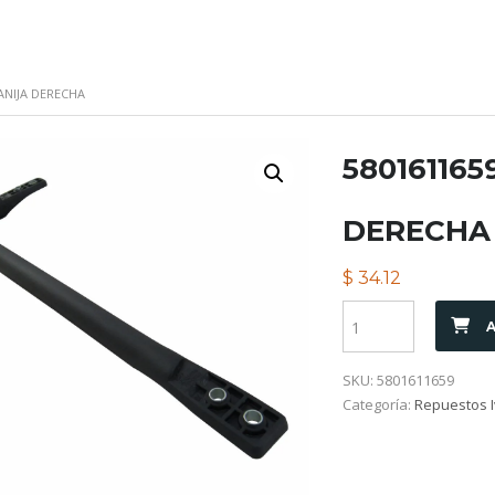
MANIJA DERECHA
580161165
DERECHA
$
34.12
A
SKU:
5801611659
Categoría:
Repuestos I