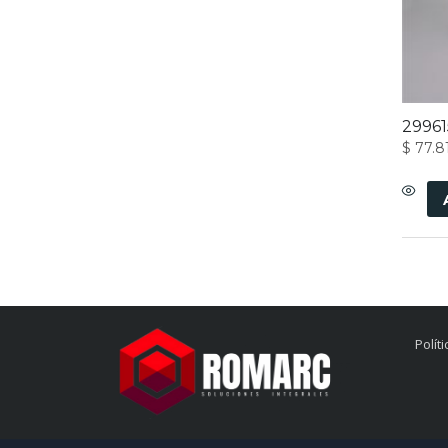
29961
$
77.8
Polít