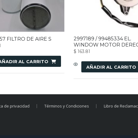
2997189 / 99485334 EL.
57 FILTRO DE AIRE S
WINDOW MOTOR DERE
1
$
163.81
AÑADIR AL CARRITO
AÑADIR AL CARRITO
ica de privacidad
Términos y Condiciones
Libro de Reclama