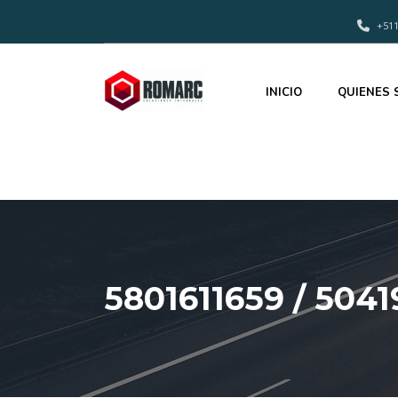
+511
INICIO
QUIENES
5801611659 / 50