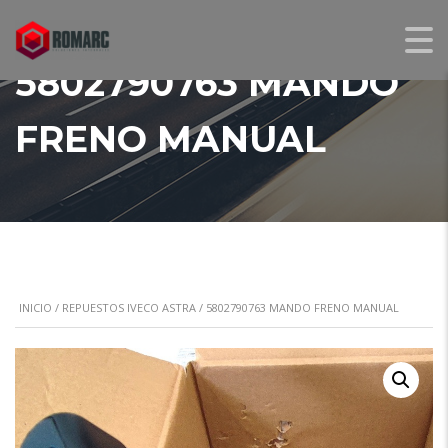
5802790763 MANDO
FRENO MANUAL
INICIO
/
REPUESTOS IVECO ASTRA
/ 5802790763 MANDO FRENO MANUAL