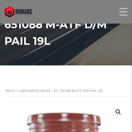
651088 M-ATF D/M
PAIL 19L
INICIO
/
LUBRICANTES MOBIL / ZF
/ 651088 M-ATF D/M PAIL 19L