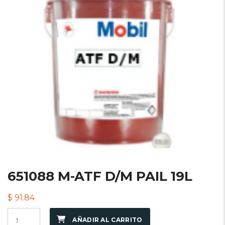
651088 M-ATF D/M PAIL 19L
$
91.84
AÑADIR AL CARRITO