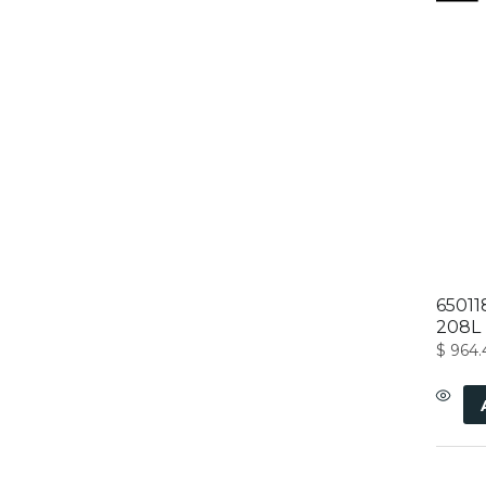
6501
208L 
$
964.