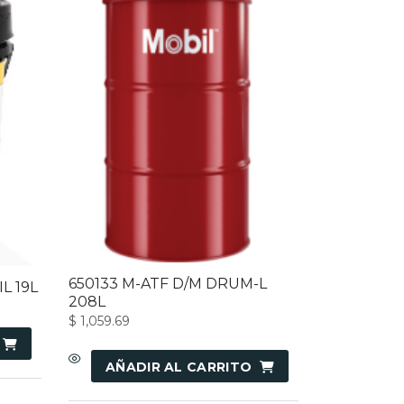
650133 M-ATF D/M DRUM-L
L 19L
208L
$
1,059.69
AÑADIR AL CARRITO