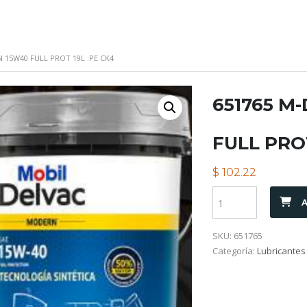
 15W40 FULL PROT 19L :PE CK4
651765 M
FULL PROT
$
102.22
A
SKU:
651765
Categoría:
Lubricantes 