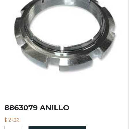
8863079 ANILLO
$
21.26