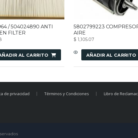
64 / 504024890 ANTI
5802799223 COMPRESO
EN FILTER
AIRE
8
$
1,105.07
AÑADIR AL CARRITO
AÑADIR AL CARRITO
ica de privacidad
Términos y Condiciones
Libro de Reclama
eservados