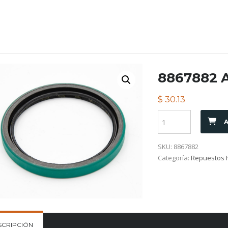
8867882 
$
30.13
A
SKU:
8867882
Categoría:
Repuestos I
SCRIPCIÓN