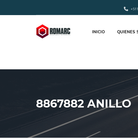
+511
INICIO
QUIENES
8867882 ANILLO