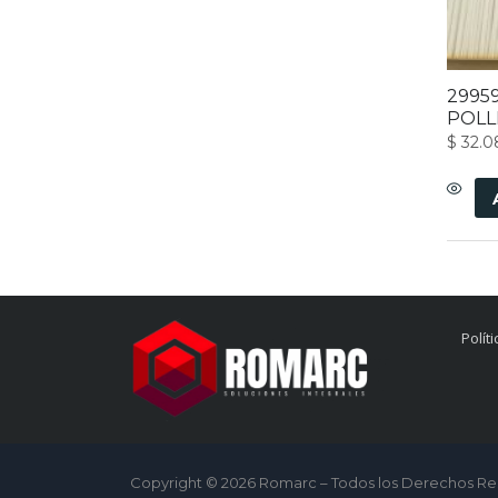
29959
POLL
$
32.0
Polít
Copyright © 2026 Romarc – Todos los Derechos R