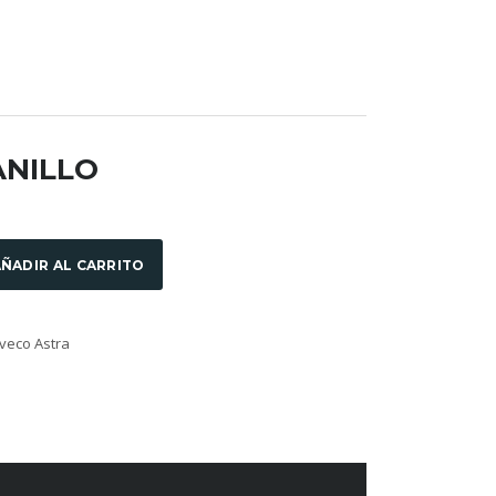
ANILLO
ÑADIR AL CARRITO
veco Astra