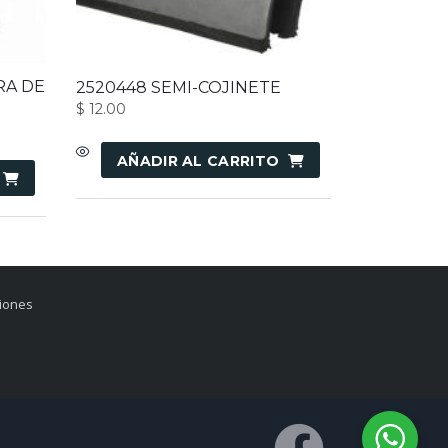
RA DE
2520448 SEMI-COJINETE
$
12.00
AÑADIR AL CARRITO
ciones