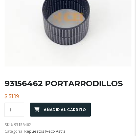
93156462 PORTARRODILLOS
$
51.19
AÑADIR AL CARRITO
SKU:
93156462
Categoría:
Repuestos Iveco Astra