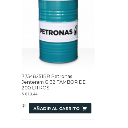
77548251BR Petronas
Jenteram G 32 TAMBOR DE
200 LITROS
$
813.44
AÑADIR AL CARRITO