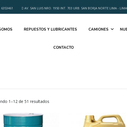
 6353461
AV. SAN LUIS NRO. 1950 INT. 703 URB. SAN BORJA NORTE LIMA - LIMA
 SOMOS
REPUESTOS Y LUBRICANTES
CAMIONES
NU
CONTACTO
ndo 1–12 de 51 resultados