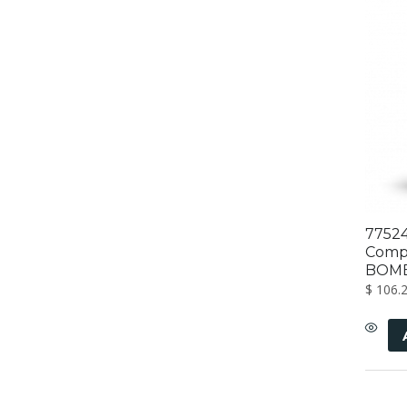
7752
Compr
BOMB
$
106.