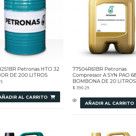
8251BR Petronas HTO 32
77504R61BR Petronas
OR DE 200 LITROS
Compressor A SYN PAO 6
BOMBONA DE 20 LITROS
15
$
390.29
AÑADIR AL CARRITO
AÑADIR AL CARRITO