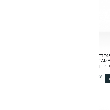
7774
TAMB
$
675.