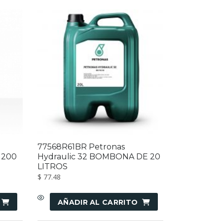
77568R61BR Petronas
 200
Hydraulic 32 BOMBONA DE 20
LITROS
$
77.48
AÑADIR AL CARRITO