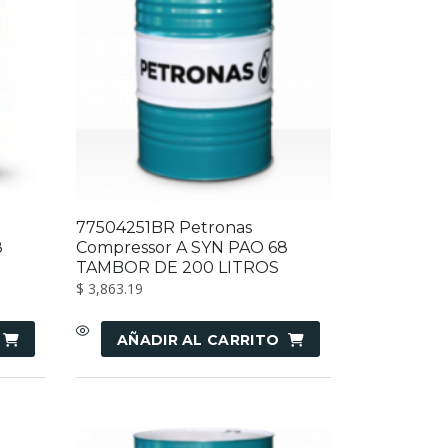
77504251BR Petronas
8
Compressor A SYN PAO 68
TAMBOR DE 200 LITROS
$
3,863.19
AÑADIR AL CARRITO