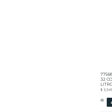
77568
32 C
LITR
$
3,541