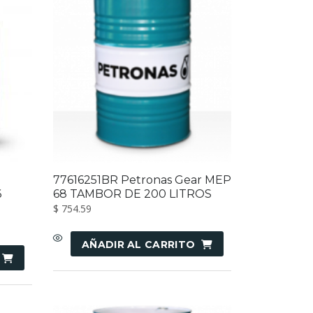
77616251BR Petronas Gear MEP
6
68 TAMBOR DE 200 LITROS
$
754.59
AÑADIR AL CARRITO