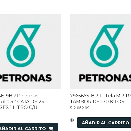
8E19BR Petronas
79656Y51BR Tutela MR-R
ulic 32 CAJA DE 24
TAMBOR DE 170 KILOS
ES 1 LITRO C/U
$
2,062.09
3
AÑADIR AL CARRITO
AÑADIR AL CARRITO