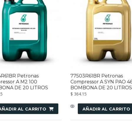
4R61BR Petronas
77503R61BR Petronas
essor A M2 100
Compressor A SYN PAO 4
ONA DE 20 LITROS
BOMBONA DE 20 LITROS
25
$
364.15
AÑADIR AL CARRITO
AÑADIR AL CARRITO