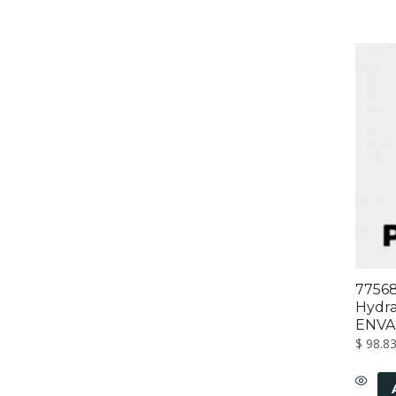
7756
Hydra
ENVAS
$
98.8