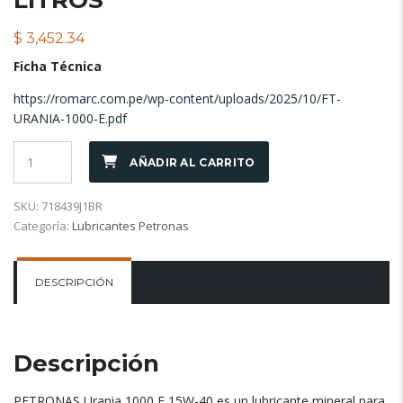
$
3,452.34
Ficha Técnica
https://romarc.com.pe/wp-content/uploads/2025/10/FT-
URANIA-1000-E.pdf
AÑADIR AL CARRITO
SKU:
718439J1BR
Categoría:
Lubricantes Petronas
DESCRIPCIÓN
Descripción
PETRONAS Urania 1000 E 15W-40 es un lubricante mineral para