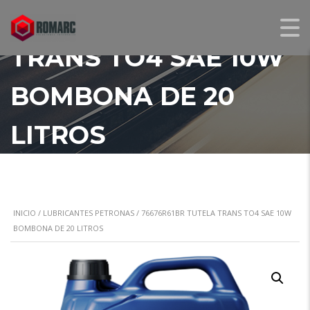
76676R61BR TUTELA
TRANS TO4 SAE 10W
BOMBONA DE 20
LITROS
INICIO
/
LUBRICANTES PETRONAS
/ 76676R61BR TUTELA TRANS TO4 SAE 10W
BOMBONA DE 20 LITROS