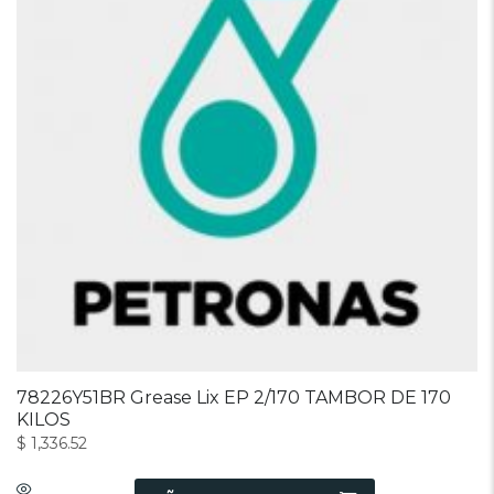
78226Y51BR Grease Lix EP 2/170 TAMBOR DE 170
KILOS
$
1,336.52