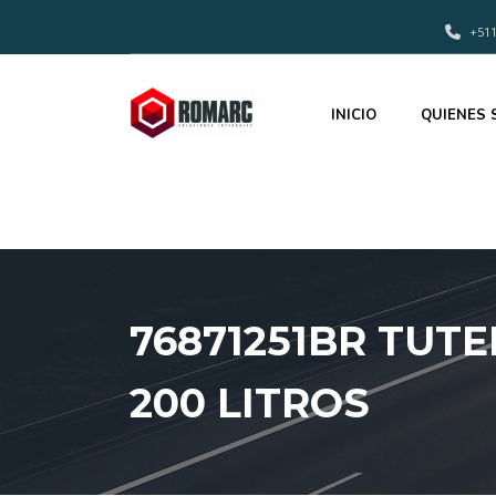
+511
INICIO
QUIENES
76871251BR TUT
200 LITROS