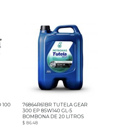
 100
76864R61BR TUTELA GEAR
300 EP 85W140 GL-5
BOMBONA DE 20 LITROS
$
86.48