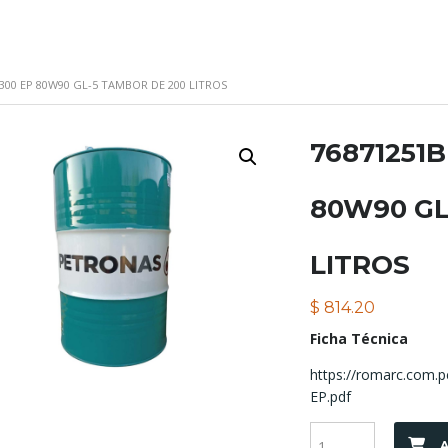
300 EP 80W90 GL-5 TAMBOR DE 200 LITROS
76871251
80W90 GL
LITROS
$
814.20
Ficha Técnica
https://romarc.com.
EP.pdf
A