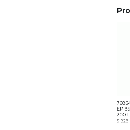
Pro
7686
EP 8
200 
$
828.