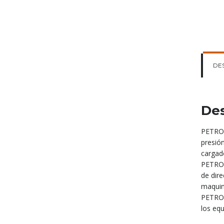
DE
Des
PETRON
presió
cargad
PETRON
de dir
maquina
PETRON
los equ