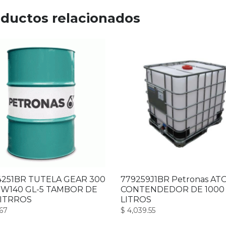
ductos relacionados
4251BR TUTELA GEAR 300
779259J1BR Petronas ATO
5W140 GL-5 TAMBOR DE
CONTENDEDOR DE 1000
LITRROS
LITROS
67
$
4,039.55