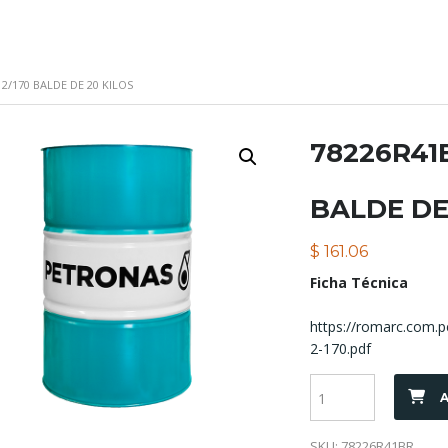
 2/170 BALDE DE 20 KILOS
78226R41B
BALDE DE
$
161.06
Ficha Técnica
https://romarc.com.
2-170.pdf
A
SKU:
78226R41BR