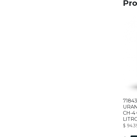
Pro
7184
URANI
CH-4 
LITR
$
94.3