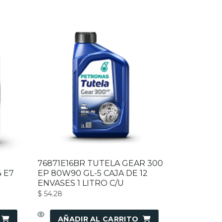
76871E16BR TUTELA GEAR 300
4 E7
EP 80W90 GL-5 CAJA DE 12
ENVASES 1 LITRO C/U
$
54.28
AÑADIR AL CARRITO