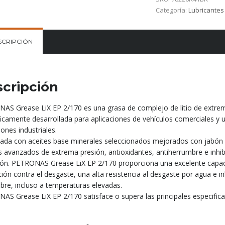
Categoría:
Lubricantes
SCRIPCIÓN
cripción
AS Grease LiX EP 2/170 es una grasa de complejo de litio de extre
ficamente desarrollada para aplicaciones de vehículos comerciales y 
iones industriales.
ada con aceites base minerales seleccionados mejorados con jabón d
s avanzados de extrema presión, antioxidantes, antiherrumbre e inhib
ión. PETRONAS Grease LiX EP 2/170 proporciona una excelente capac
ión contra el desgaste, una alta resistencia al desgaste por agua e in
bre, incluso a temperaturas elevadas.
S Grease LiX EP 2/170 satisface o supera las principales especificac