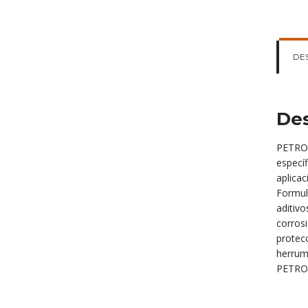
DE
Des
PETRON
especí
aplicac
Formul
aditivo
corros
protecc
herrum
PETRONA