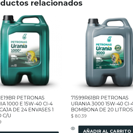
ductos relacionados
3E19BR PETRONAS
71599R61BR PETRONAS
A 1000 E 15W-40 CI-4
URANIA 3000 15W-40 CI-
CAJA DE 24 ENVASES 1
BOMBONA DE 20 LITROS
O C/U
$
80.39
9
AÑADIR AL CARRITO